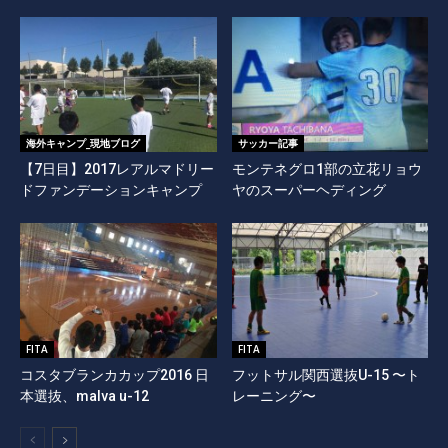
海外キャンプ_現地ブログ
サッカー記事
【7日目】2017レアルマドリー
モンテネグロ1部の立花リョウ
ドファンデーションキャンプ
ヤのスーパーヘディング
FITA
FITA
コスタブランカカップ2016 日
フットサル関西選抜U-15 〜ト
本選抜、malva u-12
レーニング〜