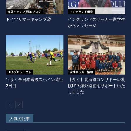
海外キャンプ_現地ブログ
イングランド留学
ドイツサマーキャンプ②
イングランドのサッカー留学生
からメッセージ
FITAプロジェクト
現地サッカー情報
ソサイチ日本選抜スペイン遠征
【タイ】北海道コンサドーレ札
2日目
幌U17 海外遠征をサポートいた
しました
人気の記事