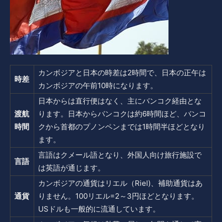
カンボジアと日本の時差は2時間で、日本の正午は
時差
カンボジアの午前10時になります。
日本からは直行便はなく、主にバンコク経由とな
渡航
ります。日本からバンコクは約6時間ほど、バンコ
時間
クから首都のプノンペンまでは1時間半ほどとなり
ます。
言語はクメール語となり、外国人向け旅行施設で
言語
は英語が通じます。
カンボジアの通貨はリエル（Riel)、補助通貨はあ
通貨
りません。100リエル=2～3円ほどとなります。
USドルも一般的に流通しています。