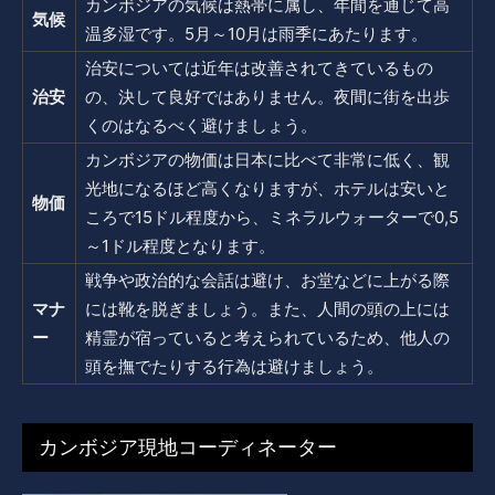
カンボジアの気候は熱帯に属し、年間を通じて高
気候
温多湿です。5月～10月は雨季にあたります。
治安については近年は改善されてきているもの
治安
の、決して良好ではありません。夜間に街を出歩
くのはなるべく避けましょう。
カンボジアの物価は日本に比べて非常に低く、観
光地になるほど高くなりますが、ホテルは安いと
物価
ころで15ドル程度から、ミネラルウォーターで0,5
～1ドル程度となります。
戦争や政治的な会話は避け、お堂などに上がる際
マナ
には靴を脱ぎましょう。また、人間の頭の上には
ー
精霊が宿っていると考えられているため、他人の
頭を撫でたりする行為は避けましょう。
カンボジア現地コーディネーター