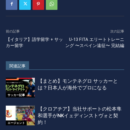
前の記事
次の記事
【イタリア】語学留学 + サッ
U-13 FITA エリートトレーニ
カー留学
ング 〜スペイン遠征〜 完結編
関連記事
【まとめ】モンテネグロ サッカーと
は？日本人が海外でプロになる
サッカー記事
【クロアチア】当社サポートの松本隼
和選手がNKイェディンストヴォと契
約！
エージェント