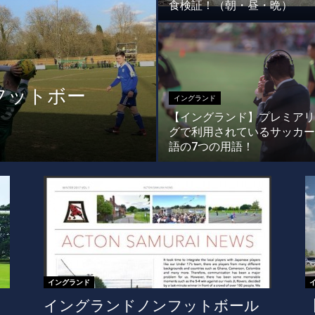
食検証！（朝・昼・晩）
フットボー
イングランド
【イングランド】プレミアリ
グで利用されているサッカー
語の7つの用語！
イングランド
イングランドノンフットボール