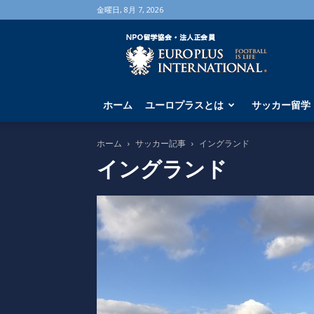
金曜日, 8月 7, 2026
海
外
サ
ッ
カ
ホーム
ユーロプラスとは
サッカー留学
ー
留
学
ホーム
サッカー記事
イングランド
な
イングランド
ら
ユ
ー
ロ
プ
ラ
ス
へ