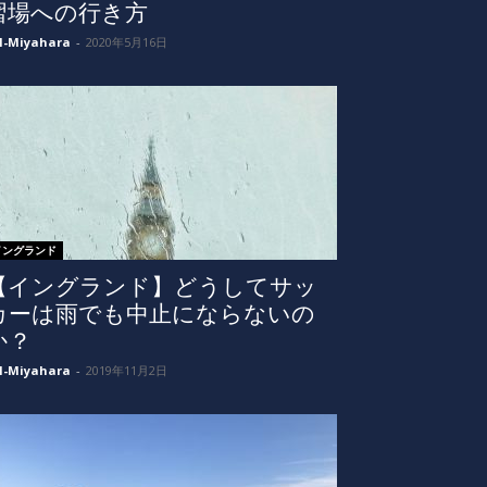
習場への行き方
I-Miyahara
-
2020年5月16日
イングランド
【イングランド】どうしてサッ
カーは雨でも中止にならないの
か？
I-Miyahara
-
2019年11月2日