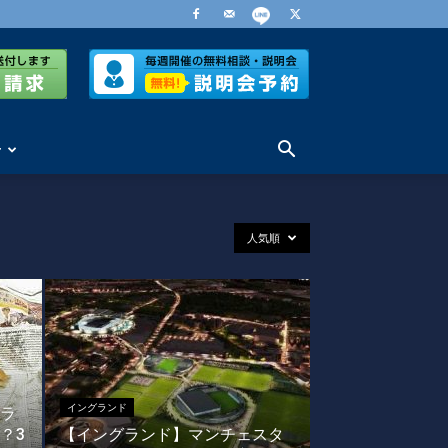
せ
人気順
イングランド
ラ
？3
【イングランド】マンチェスタ