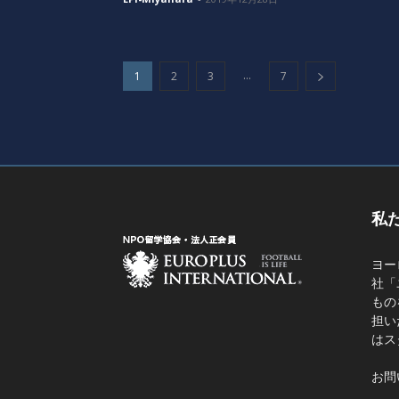
...
1
2
3
7
私
ヨー
社「
もの
担い
はス
お問