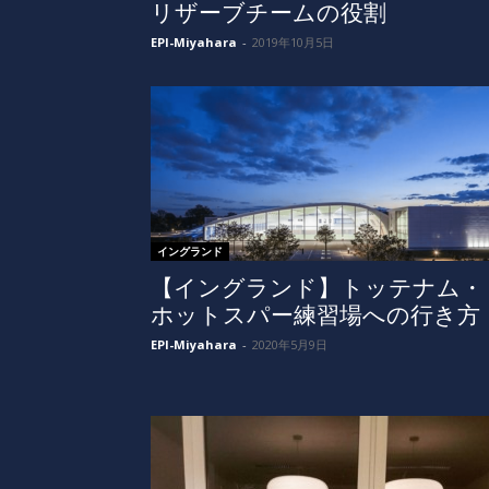
リザーブチームの役割
EPI-Miyahara
-
2019年10月5日
イングランド
【イングランド】トッテナム・
ホットスパー練習場への行き方
EPI-Miyahara
-
2020年5月9日