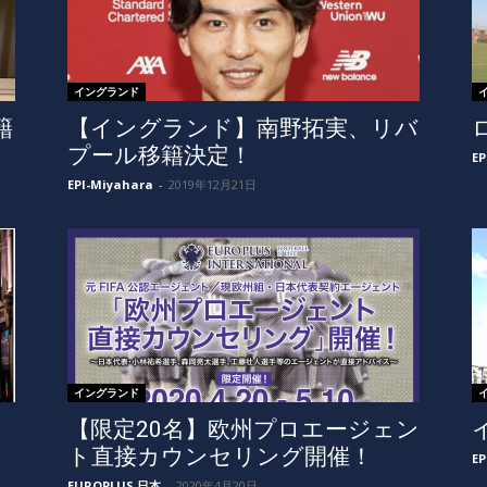
イングランド
籍
【イングランド】南野拓実、リバ
プール移籍決定！
EP
EPI-Miyahara
-
2019年12月21日
イングランド
【限定20名】欧州プロエージェン
ト直接カウンセリング開催！
EP
EUROPLUS 日本
-
2020年4月20日