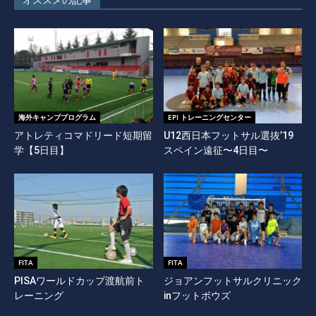
海外キャンププログラム
EPI トレーニングセンター
アトレティコマドリード短期留
U12西日本フットサル選抜’19
学【5日目】
スペイン遠征〜4日目〜
FITA
FITA
PISAワールドカップ渡航前ト
ジョアンフットサルクリニック
レーニング
inフットボウズ