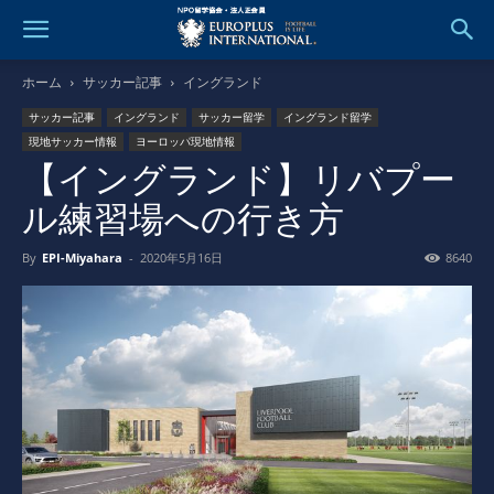
ホーム
サッカー記事
イングランド
サッカー記事
イングランド
サッカー留学
イングランド留学
現地サッカー情報
ヨーロッパ現地情報
【イングランド】リバプー
ル練習場への行き方
By
EPI-Miyahara
-
2020年5月16日
8640