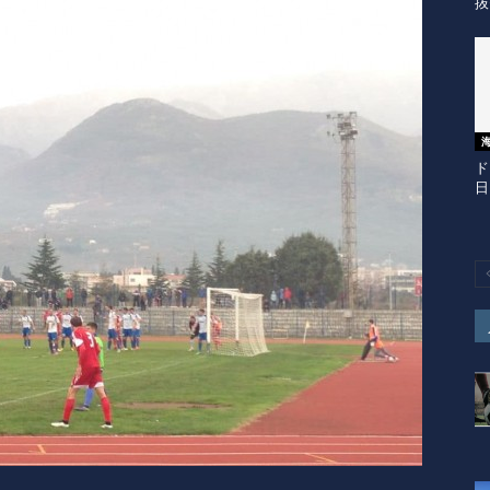
抜
ド
日