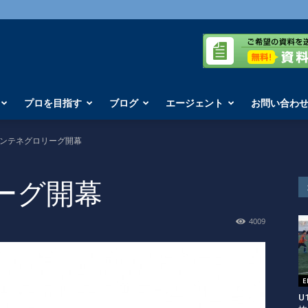
プロを目指す
ブログ
エージェント
お問い合わ
ンテネグロリーグ開幕
ーグ開幕
4009
U