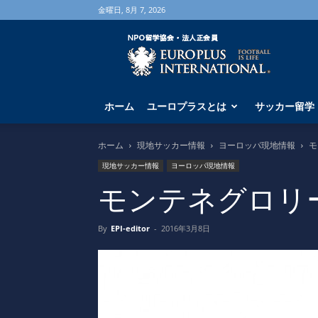
金曜日, 8月 7, 2026
海
外
サ
ッ
カ
ホーム
ユーロプラスとは
サッカー留学
ー
留
学
ホーム
現地サッカー情報
ヨーロッパ現地情報
モ
な
現地サッカー情報
ヨーロッパ現地情報
ら
ユ
モンテネグロリ
ー
ロ
By
EPI-editor
-
2016年3月8日
プ
ラ
ス
へ