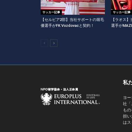
サッカー記事
サッカー記事
【セルビア2部】当社サポートの堀毛
【ラオス】
優選手がFK Vozdovacと契約！
選手がMAZD
私
ヨー
社「
もの
担い
はス