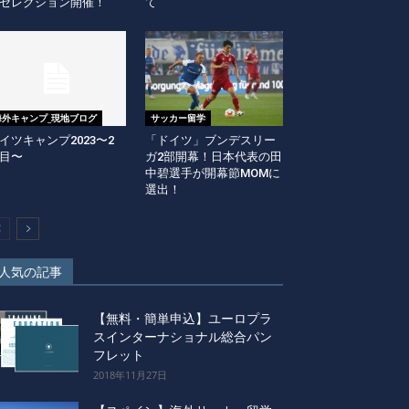
セレクション開催！
て
海外キャンプ_現地ブログ
サッカー留学
イツキャンプ2023〜2
「ドイツ」ブンデスリー
目〜
ガ2部開幕！日本代表の田
中碧選手が開幕節MOMに
選出！
人気の記事
【無料・簡単申込】ユーロプラ
スインターナショナル総合パン
フレット
2018年11月27日