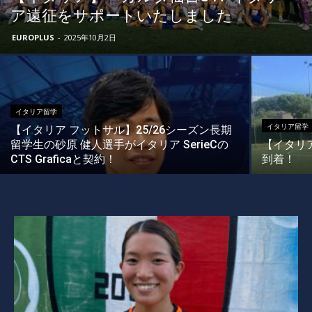
ア遠征をサポートいたしました
EUROPLUS
-
2025年10月2日
イタリア留学
イタリア留学
【イタリア フットサル】25/26シーズン長期
留学生の砂原 健人選手がイタリア SerieCの
【イタリア
CTS Graficaと契約！
到着！