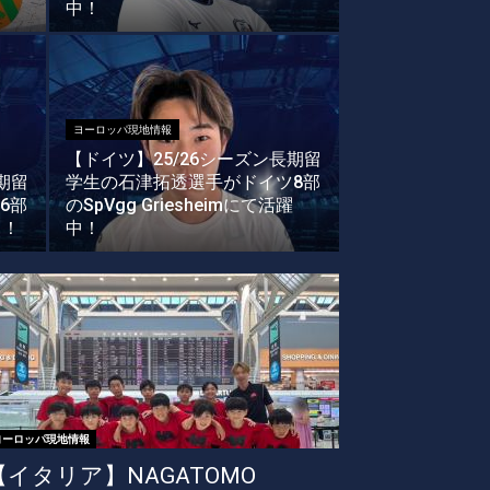
中！
ヨーロッパ現地情報
【ドイツ】25/26シーズン長期留
期留
学生の石津拓透選手がドイツ8部
6部
のSpVgg Griesheimにて活躍
中！
中！
ヨーロッパ現地情報
【イタリア】NAGATOMO