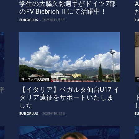
部
学生の大脇久弥選手がドイツ7部
のFV Biebrich Ⅱにて活躍中！
EUROPLUS
-
2025年11月5日
E
ヨーロッパ現地情報
坪
【イタリア】ベガルタ仙台U17 イ
タリア遠征をサポートいたしま
した
EUROPLUS
-
2025年10月2日
E