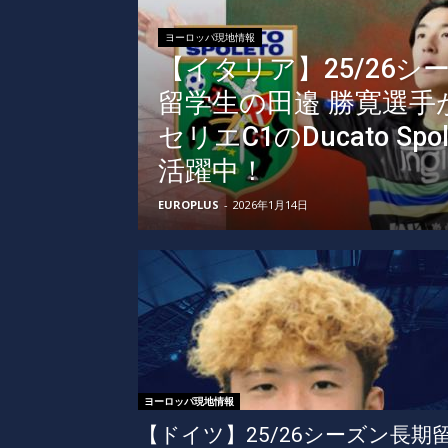
ヨーロッパ現地情報
【イタリア】25/26シ
留学生の田邉 勝寛選手
セリエC1のDucato Spol
活躍中！
EUROPLUS
-
2026年1月14日
ヨーロッパ現地情報
【ドイツ】25/26シーズン長期