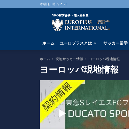
木曜日, 8月 6, 2026
海
外
サ
ッ
カ
ホーム
ユーロプラスとは
サッカー留学
ー
留
学
ホーム
現地サッカー情報
ヨーロッパ現地情報
な
ヨーロッパ現地情報
ら
ユ
ー
ロ
プ
ラ
ス
へ