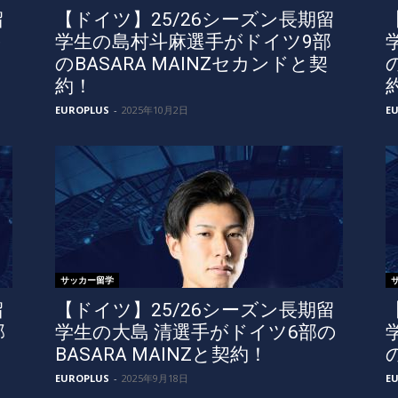
留
【ドイツ】25/26シーズン長期留
の
学生の島村斗麻選手がドイツ9部
のBASARA MAINZセカンドと契
約！
EUROPLUS
-
2025年10月2日
E
サッカー留学
留
【ドイツ】25/26シーズン長期留
部
学生の大島 清選手がドイツ6部の
BASARA MAINZと契約！
EUROPLUS
-
2025年9月18日
E