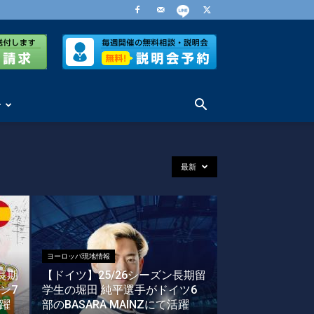
せ
最新
ヨーロッパ現地情報
長期
【ドイツ】25/26シーズン長期留
ン7
学生の堀田 純平選手がドイツ6
活躍
部のBASARA MAINZにて活躍