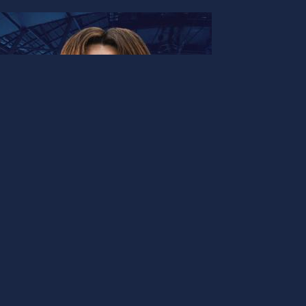
サッカー記事
【スペイン】25/26シーズン長期
留学生の相馬彼方選手がスペイン
部のC.D. Orgaceño Club de Fútbol
と契約！
UROPLUS
-
2025年8月22日