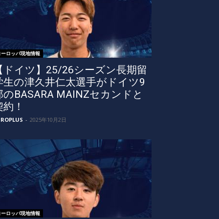
ヨーロッパ現地情報
【ドイツ】25/26シーズン長期留
学生の津久井仁太選手がドイツ9
部のBASARA MAINZセカンドと
契約！
UROPLUS
-
2025年10月2日
ヨーロッパ現地情報