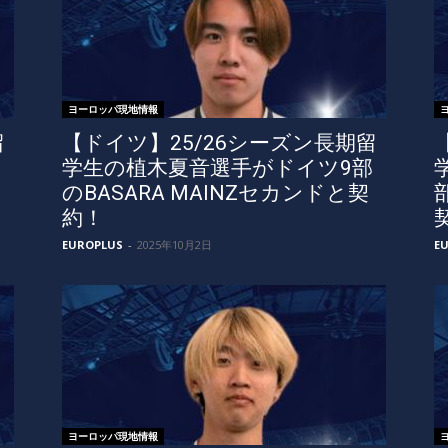
ヨーロッパ現地情報
留
【ドイツ】25/26シーズン長期留
部
学生の植木夏音選手がドイツ9部
のBASARA MAINZセカンドと契
約！
EUROPLUS
-
2025年10月2日
E
ヨーロッパ現地情報