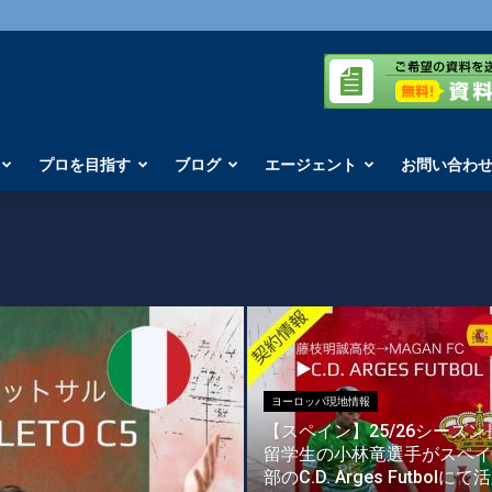
プロを目指す
ブログ
エージェント
お問い合わ
ヨーロッパ現地情報
【スペイン】25/26シーズン
留学生の小林竜選手がスペイ
部のC.D. Arges Futbolにて