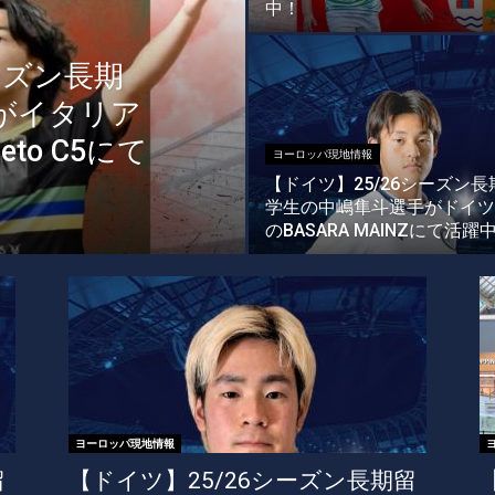
中！
ーズン長期
がイタリア
eto C5にて
ヨーロッパ現地情報
【ドイツ】25/26シーズン長
学生の中嶋隼斗選手がドイツ
のBASARA MAINZにて活躍
ヨーロッパ現地情報
留
【ドイツ】25/26シーズン長期留