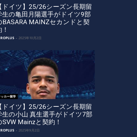
【ドイツ】25/26シーズン長期留
学生の亀田月陽選手がドイツ9部
のBASARA MAINZセカンドと契
約！
UROPLUS
-
2025年10月2日
サッカー留学
【ドイツ】25/26シーズン長期留
学生の小山 真生選手がドイツ7部
のSVW Mainzと契約！
UROPLUS
-
2025年9月2日