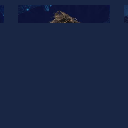
ドイツ
留
【ドイツ】25/26シーズン長期留
の
学生の板橋 巧也選手がドイツ8部
のFortuna Mombachと契約！
6
EUROPLUS
-
2025年9月1日
E