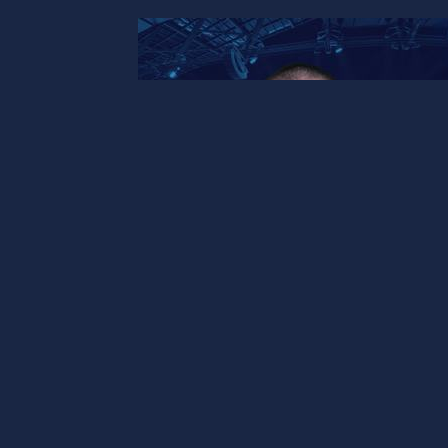
ドイツ
【ドイツ】25/26シーズン長期
学生の竹内 希選手がドイツ8部
TSV Mommenheimと契約！
EUROPLUS
-
2025年9月1日