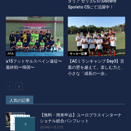
タリア セリエC1のDucato
Spoleto C5にて活躍中！
FITA
サッカー記事
u15フットサルスペイン遠征〜
【ACミランキャンプ Day3】言
最終戦ー帰国〜
葉の壁を越えて。楽しむ力と、
小さな「成長の一歩」
人気の記事
【無料・簡単申込】ユーロプラスインターナ
ショナル総合パンフレット
2018年11月27日