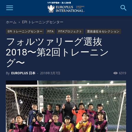
ホーム
EPI トレーニングセンター
EPI トレーニングセンター
FITA
FITAプロジェクト
選抜遠征＆セレクション
フォルツァリーグ選抜
2018〜第2回トレーニン
グ〜
By
EUROPLUS 日本
-
2018年3月7日
6319