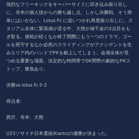
強烈なフリーキックをキーパーサイドに叩き込み振り出し
に。寺本の個人技からの勝ち越し点。しかし決勝戦、そう簡
単にはいかない。Lotus Fc に追いつかれ再度振り出しに。ス
タジアム全体に緊張感が迸る中、大熊が値千金の3点目をも
ぎ取る。接戦が続くなか終了間際にもう一つのドラマ。ゴー
ルを死守するなか必死のスライディングがアクシデントを生
みエリア内のハンドでPKを献上してしまう。会場全体が見
つめる重要な場面、決定的な時間帯でGK間野の劇的なPKス
トップ、勝負あり。
決勝vs lotus fc 3-2
得点者:
西沢、寺本、大熊
U23ソサイチ日本選抜(Kanto)の優勝が決まった。