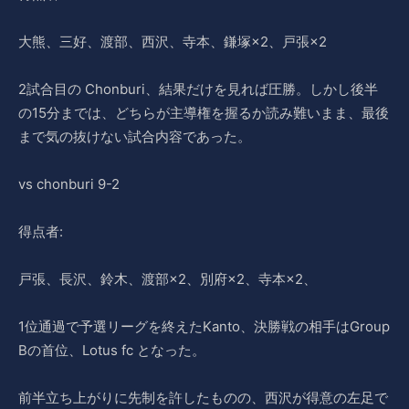
大熊、三好、渡部、西沢、寺本、鎌塚×2、戸張×2
2試合目の Chonburi、結果だけを見れば圧勝。しかし後半
の15分までは、どちらが主導権を握るか読み難いまま、最後
まで気の抜けない試合内容であった。
vs chonburi 9-2
得点者:
戸張、長沢、鈴木、渡部×2、別府×2、寺本×2、
1位通過で予選リーグを終えたKanto、決勝戦の相手はGroup
Bの首位、Lotus fc となった。
前半立ち上がりに先制を許したものの、西沢が得意の左足で