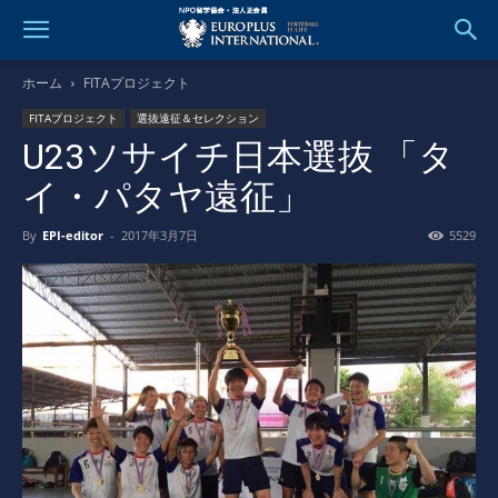
ホーム
FITAプロジェクト
FITAプロジェクト
選抜遠征＆セレクション
U23ソサイチ日本選抜 「タ
イ・パタヤ遠征」
By
EPI-editor
-
2017年3月7日
5529