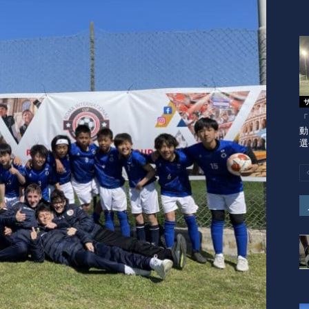
「
動
選