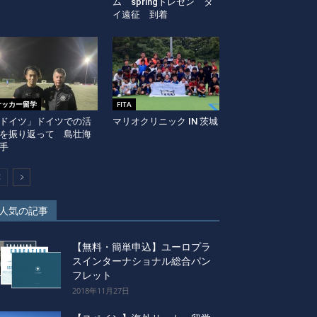
ム springトレセン タ
イ遠征 到着
サッカー留学
FITA
ドイツ」ドイツでの活
マリオクリニック IN 茨城
を振り返って 島壮海
手
人気の記事
【無料・簡単申込】ユーロプラ
スインターナショナル総合パン
フレット
2018年11月27日