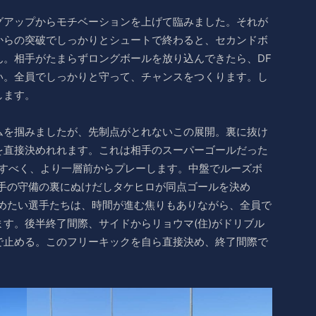
グアップからモチベーションを上げて臨みました。それが
からの突破でしっかりとシュートで終わると、セカンドボ
ん。相手がたまらずロングボールを放り込んできたら、DF
い。全員でしっかりと守って、チャンスをつくります。し
します。
ムを掴みましたが、先制点がとれないこの展開。裏に抜け
を直接決めれれます。これは相手のスーパーゴールだった
返すべく、より一層前からプレーします。中盤でルーズボ
相手の守備の裏にぬけだしタケヒロが同点ゴールを決め
決めたい選手たちは、時間が進む焦りもありながら、全員で
す。後半終了間際、サイドからリョウマ(住)がドリブル
で止める。このフリーキックを自ら直接決め、終了間際で