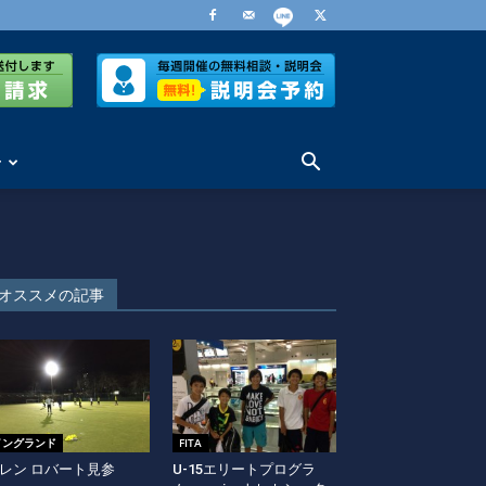
せ
オススメの記事
イングランド
FITA
レン ロバート見参
U-15エリートプログラ