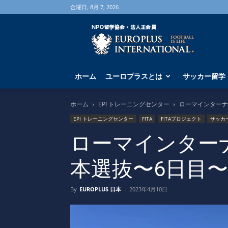
金曜日, 8月 7, 2026
海
外
サ
ッ
カ
ホーム
ユーロプラスとは
サッカー留学
ー
留
学
ホーム
EPI トレーニングセンター
ローマインターナ
な
EPI トレーニングセンター
FITA
FITAプロジェクト
サッカ
ら
ユ
ローマインター
ー
ロ
本選抜〜6日目〜
プ
ラ
ス
By
EUROPLUS 日本
-
2023年4月10日
へ