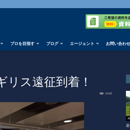
プロを目指す
ブログ
エージェント
お問い合わ
イギリス遠征到着！
4448
F
岩