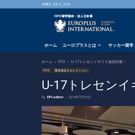
木曜日, 8月 6, 2026
海
外
サ
ッ
カ
ホーム
ユーロプラスとは
サッカー留学
ー
留
学
ホーム
FITA
U-17トレセンイギリス遠征到着！
な
FITA
選抜遠征＆セレクション
ら
ユ
U-17トレセン
ー
ロ
By
EPI-editor
-
2014年7月29日
プ
ラ
ス
へ