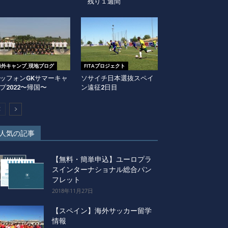
残り１週間
海外キャンプ_現地ブログ
FITAプロジェクト
ッフォンGKサマーキャ
ソサイチ日本選抜スペイ
プ2022〜帰国〜
ン遠征2日目
人気の記事
【無料・簡単申込】ユーロプラ
スインターナショナル総合パン
フレット
2018年11月27日
【スペイン】海外サッカー留学
情報