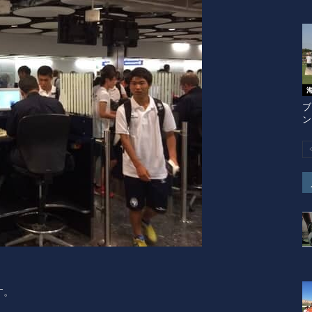
ブ
ン
す。