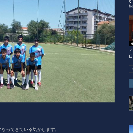
が
約
イ
日
になってきている気がします。