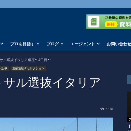
プロを目指す
ブログ
エージェント
お問い合わ
トサル選抜イタリア遠征〜4日目〜
ー記事
選抜遠征＆セレクション
トサル選抜イタリア
4440
【