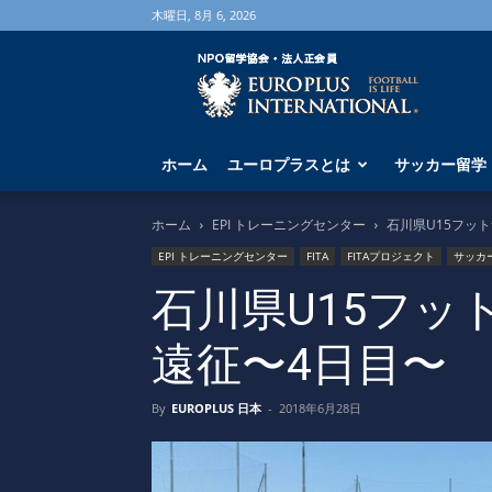
木曜日, 8月 6, 2026
海
外
サ
ッ
カ
ホーム
ユーロプラスとは
サッカー留学
ー
留
学
ホーム
EPI トレーニングセンター
石川県U15フッ
な
EPI トレーニングセンター
FITA
FITAプロジェクト
サッカ
ら
ユ
石川県U15フッ
ー
ロ
遠征〜4日目〜
プ
ラ
ス
By
EUROPLUS 日本
-
2018年6月28日
へ