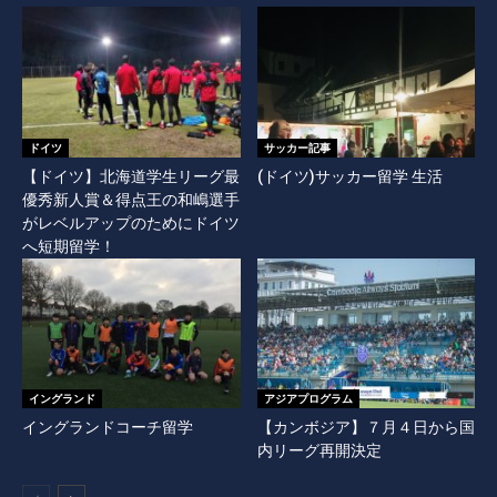
ドイツ
サッカー記事
【ドイツ】北海道学生リーグ最
(ドイツ)サッカー留学 生活
優秀新人賞＆得点王の和嶋選手
がレベルアップのためにドイツ
へ短期留学！
イングランド
アジアプログラム
イングランドコーチ留学
【カンボジア】７月４日から国
内リーグ再開決定