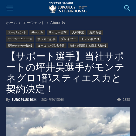
ホーム
エージェント
AboutUs
エージェント
AboutUs
サッカー留学
人材事業
お知らせ
サッカーニュース
サッカー記事
プレイヤー
モンテネグロ
現地サッカー情報
ヨーロッパ現地情報
海外で活躍する日本人情報
【サポート選手】当社サポ
ートの坪井昊選手がモンテ
ネグロ1部スティエスカと
契約決定！
By
EUROPLUS 日本
-
2024年9月30日
2838