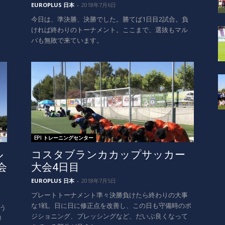
EUROPLUS 日本
-
2018年7月6日
ク
今日は、準決勝、決勝でした。勝てば1日目2試合。負
ければ終わりのトーナメント。ここまで、選抜もマル
バも無敗で来ています。
EPI トレーニングセンター
ル
コスタブランカカップサッカー
会
大会4日目
EUROPLUS 日本
-
2018年7月5日
プレートトーナメント準々決勝負けたら終わりの大事
な1戦。日に日に修正点を改善し、この日も守備時のポ
う
ジショニング、プレッシングなど、だいぶ良くなって
リ