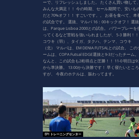
ーで、リフレッシュしました。 たくさん買い物して
みんな大満足！！ 今の時期、セール期間で、安いも
だと70%オフ！！ すごいです。。 お昼を食べて、本
の試合です。 選抜、マルバ 16：00キックオフ！ 選抜
は、Parque Lisboa 2000との試合。 パワープレーを
ってくるなど苦戦を強いられましたが、 5-3 勝利！！
コウキ（羽）、タイガ、タクハ、テンマ、コウキ
（北） マルバは、EM DENIA FUTSALとの試合。 この
ームは、COPA Futsal EDGE選抜と9-3だったチーム。
なんと、この試合も2桁得点と圧勝！！ 11-0 明日は9:
から準決勝。 13:00から決勝です！ 早く寝たいとこ
すが、 今夜のホテルは、賑わってます。
EPI トレーニングセンター