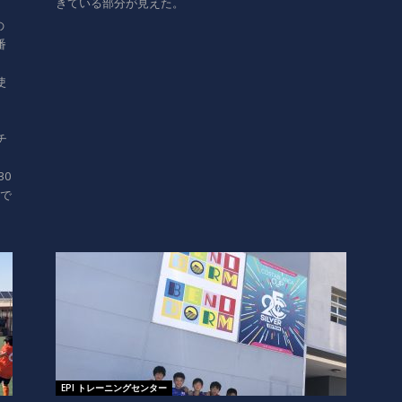
きている部分が見えた。
、
の
番
使
チ
30
ろで
EPI トレーニングセンター