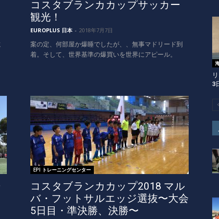
コスタブランカカップサッカー
観光！
EUROPLUS 日本
-
2018年7月7日
遠
案の定、何部屋か爆睡でしたが、、無事マドリード到
こ
着。そして、世界基準の爆買いを世界にアピール。
リ
3
EPI トレーニングセンター
ー
コスタブランカカップ2018 マル
バ・フットサルエッジ選抜〜大会
5日目・準決勝、決勝〜