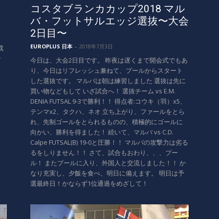
コスタブランカカップ2018 マル
バ・フットサルエッジ選抜〜大会
2日目〜
EUROPLUS 日本
-
2018年7月3日
成
ー
今日は、大会2日目です。 昨夜は遅くまで開会式でもあ
り、今日はリフレッシュ兼ねて、プールからスタート
した選抜です。 マルバは朝は練習しました 選抜は先に
買い物などもして いざ試合へ！ 選抜チーム vs E.M.
DENIA FUTSAL 9-3で勝利！！ 得点者:コウキ（羽）x5、
テンマx2、タクハ、ネオ 立ち上がり、ファールをとら
れ、先制ゴールをとられるものの、積極的にゴールに
向かい、勝利を得ました！ 続いて、マルバ vs C.D.
Calpe FUTSAL(B) 19-0と圧勝！！ マルバの攻撃力は劣る
るをしりません！！ さて、試合もおわり、、、プー
ル！ またプールに入り、外国人と交流しました！！ か
なり充実し、夕飯を食べ、明日に備えます。 明日は予
選最終日！かならず1位通過をめざして！