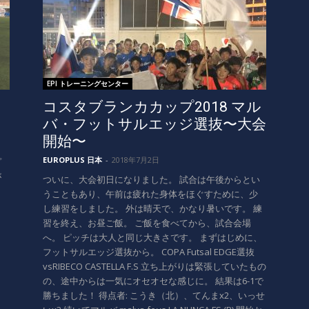
EPI トレーニングセンター
コスタブランカカップ2018 マル
バ・フットサルエッジ選抜〜大会
開始〜
EUROPLUS 日本
-
2018年7月2日
プ
が
ついに、大会初日になりました。 試合は午後からとい
うこともあり、午前は疲れた身体をほぐすために、少
し練習をしました。 外は晴天で、かなり暑いです。 練
習を終え、お昼ご飯。 ご飯を食べてから、試合会場
へ。 ピッチは大人と同じ大きさです。 まずはじめに、
フットサルエッジ選抜から。 COPA Futsal EDGE選抜
vsRIBECO CASTELLA F.S 立ち上がりは緊張していたもの
の、途中からは一気にオセオセな感じに。 結果は6-1で
勝ちました！ 得点者: こうき（北）、てんまx2、いっせ