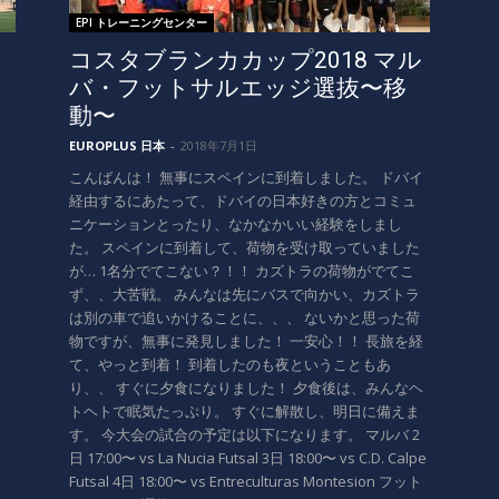
EPI トレーニングセンター
コスタブランカカップ2018 マル
バ・フットサルエッジ選抜〜移
動〜
EUROPLUS 日本
-
2018年7月1日
こんばんは！ 無事にスペインに到着しました。 ドバイ
経由するにあたって、ドバイの日本好きの方とコミュ
ニケーションとったり、なかなかいい経験をしまし
た。 スペインに到着して、荷物を受け取っていました
が… 1名分でてこない？！！ カズトラの荷物がでてこ
ず、、大苦戦。 みんなは先にバスで向かい、カズトラ
は別の車で追いかけることに、、、 ないかと思った荷
物ですが、無事に発見しました！ 一安心！！ 長旅を経
て、やっと到着！ 到着したのも夜ということもあ
り、、 すぐに夕食になりました！ 夕食後は、みんなヘ
トヘトで眠気たっぷり。 すぐに解散し、明日に備えま
す。 今大会の試合の予定は以下になります。 マルバ 2
日 17:00〜 vs La Nucia Futsal 3日 18:00〜 vs C.D. Calpe
Futsal 4日 18:00〜 vs Entreculturas Montesion フット