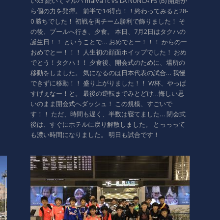
いx3 続いてマルバ malva fc vs LA NUNCA FS (B) 開始か
ら個の力を発揮。 前半で14得点！！終わってみると28-
0 勝ちでした！ 初戦を両チーム勝利で飾りました！ そ
の後、プールへ行き、夕食。 本日、7月2日はタクハの
誕生日！！ ということで… おめでとー！！！ からのー
おめでとー！！！ 人生初の顔面ホイップでした！ おめ
でとう！タクハ！！ 夕食後、開会式のために、場所の
移動をしました。 気になるのは日本代表の試合… 我慢
できずに移動！！ 盛り上がりました！！ W杯、やっぱ
すげぇなー！と。 最後の逆転までみとどけ…悔しい思
いのまま開会式へダッシュ！ この規模、すごいで
す！！ ただ、時間も遅く、半数は寝てました… 閉会式
後は、すぐにホテルに戻り解散しました。 とっっって
も濃い時間になりました。 明日も試合です！