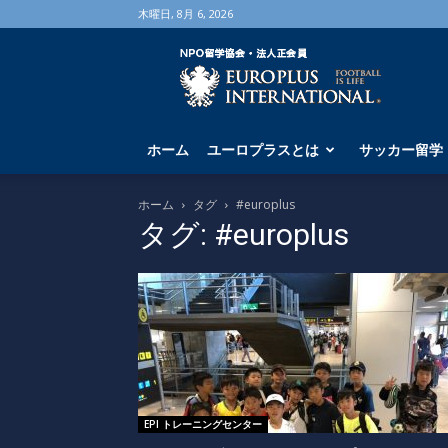
木曜日, 8月 6, 2026
海
外
サ
ッ
カ
ホーム
ユーロプラスとは
サッカー留学
ー
留
学
ホーム
タグ
#europlus
な
タグ: #europlus
ら
ユ
ー
ロ
プ
ラ
ス
へ
EPI トレーニングセンター