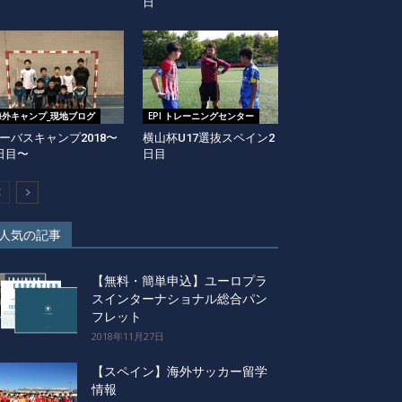
日
海外キャンプ_現地ブログ
EPI トレーニングセンター
ーバスキャンプ2018〜
横山杯U17選抜スペイン2
日目〜
日目
人気の記事
【無料・簡単申込】ユーロプラ
スインターナショナル総合パン
フレット
2018年11月27日
【スペイン】海外サッカー留学
情報