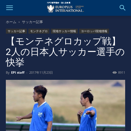
ホーム
サッカー記事
サッカー記事
モンテネグロ
現地サッカー情報
ヨーロッパ現地情報
【モンテネグロカップ戦】
2人の日本人サッカー選手の
快挙
By
EPI staff
-
2017年11月23日
8911