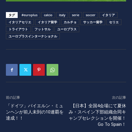
タグ
#europlus
calcio
italy
serie
soccer
イタリア
イタリアセリエ
イタリア留学
カルチョ
サッカー留学
セリエ
トライアウト
フットサル
ユーロプラス
ユーロプラスインターナショナル
前の記事
次の記事
「ドイツ」バイエルン・ミュ
【日本】全国4会場にて夏休
ンヘンが前人未到の10連覇を
み・スペイン下部組織合同キ
達成！！
ャンプセレクションを開催！
Go To Spain！