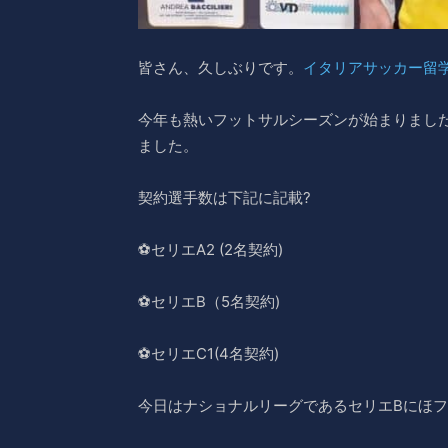
皆さん、久しぶりです。
イタリアサッカー留
今年も熱いフットサルシーズンが始まりまし
ました。
契約選手数は下記に記載?
⚽️セリエA2 (2名契約)
⚽️セリエB（5名契約)
⚽️セリエC1(4名契約)
今日はナショナルリーグであるセリエBにほ