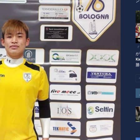
ン
「
が
K
勝