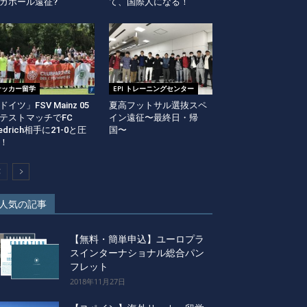
ガポール遠征?
て、国際人になる！
サッカー留学
EPI トレーニングセンター
ドイツ」FSV Mainz 05
夏高フットサル選抜スペ
テストマッチでFC
イン遠征〜最終日・帰
iedrich相手に21-0と圧
国〜
！
人気の記事
【無料・簡単申込】ユーロプラ
スインターナショナル総合パン
フレット
2018年11月27日