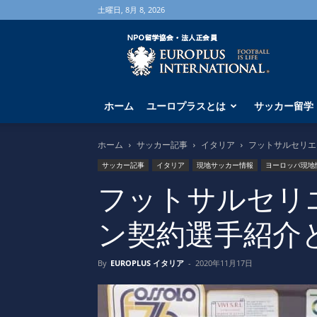
土曜日, 8月 8, 2026
海
外
サ
ッ
カ
ホーム
ユーロプラスとは
サッカー留学
ー
留
学
ホーム
サッカー記事
イタリア
フットサルセリエB
な
サッカー記事
イタリア
現地サッカー情報
ヨーロッパ現地
ら
ユ
フットサルセリエB
ー
ロ
ン契約選手紹介
プ
ラ
ス
By
EUROPLUS イタリア
-
2020年11月17日
へ