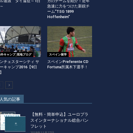
ル選抜 タイ遠征～1日
ガのチームを紹介！近年
～
急速に力をつけた新鋭チ
ーム”TSG 1899
Hoffenheim”
海外キャンプ_現地ブログ
スペイン留学
ンチェスターシティ サ
スペインPreferente CD
ーキャンプ2016【9日
Fortuna所属木下選手！
】
人気の記事
【無料・簡単申込】ユーロプラ
スインターナショナル総合パン
フレット
2018年11月27日