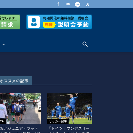
せ
オススメの記事
ITA
サッカー留学
阪北ジュニア・フット
「ドイツ」ブンデスリー