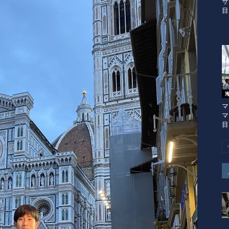
サ
目
マ
マ
目