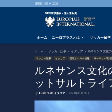
日曜日, 8月 9, 2026
海
外
サ
ッ
カ
ホーム
ユーロプラスとは
サッカー留学
ー
留
学
ホーム
サッカー記事
イタリア
ルネサンス文化の
な
サッカー記事
イタリア
現地サッカー情報
ヨーロッパ現地
ら
ユ
ルネサンス文化
ー
ロ
ットサルトライ
プ
ラ
ス
By
EUROPLUS イタリア
-
2021年11月26日
へ