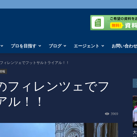
プロを目指す
ブログ
エージェント
お問い合わ
フィレンツェでフットサルトライアル！！
情報
のフィレンツェでフ
アル！！
3969
F
大