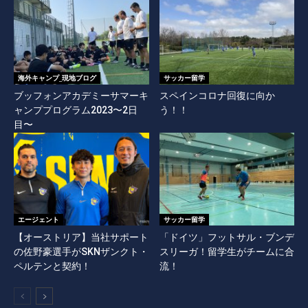
海外キャンプ_現地ブログ
サッカー留学
ブッフォンアカデミーサマーキ
スペインコロナ回復に向か
ャンププログラム2023〜2日
う！！
目〜
エージェント
サッカー留学
【オーストリア】当社サポート
「ドイツ」フットサル・ブンデ
の佐野豪選手がSKNザンクト・
スリーガ！留学生がチームに合
ペルテンと契約！
流！