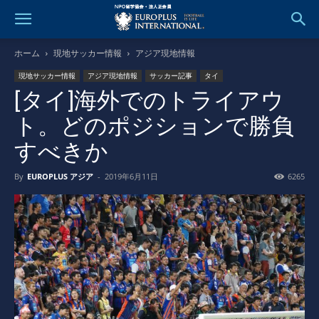
ホーム
現地サッカー情報
アジア現地情報
現地サッカー情報
アジア現地情報
サッカー記事
タイ
[タイ]海外でのトライアウ
ト。どのポジションで勝負
すべきか
By
EUROPLUS アジア
-
2019年6月11日
6265