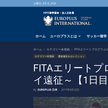
土曜日, 8月 8, 2026
海
外
サ
ッ
カ
ホーム
ユーロプラスとは
サッカー留学
ー
留
学
ホーム
カテゴリー未登録
FITAエリートプログラム
な
カテゴリー未登録
選抜遠征＆セレクション
ら
ユ
FITAエリートプ
ー
ロ
イ遠征～【1日
プ
ラ
ス
By
EUROPLUS 日本
-
2017年8月22日
へ