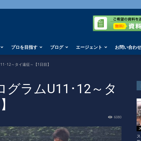
プロを目指す
ブログ
エージェント
お問い合わ
U11･12～タイ遠征～【1日目】
ログラムU11･12～タ
目】
6080
ス