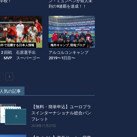
学校！
ン・ミュンヘンが前人未
到の9連覇を達成！！
海外で活躍する日本人情報
海外キャンプ_現地ブログ
L 2 回戦 石原選手出
アルコルコンキャンプ
 MVP スーパーゴー
2019〜1日目〜
人気の記事
【無料・簡単申込】ユーロプラ
スインターナショナル総合パン
フレット
2018年11月27日