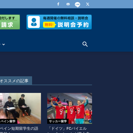
せ
オススメの記事
スペイン留学
サッカー留学
ペイン短期留学生の語
「ドイツ」FCバイエル