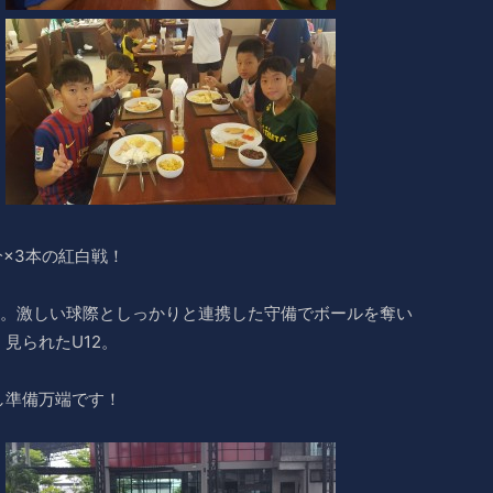
0分×3本の紅白戦！
1。激しい球際としっかりと連携した守備でボールを奪い
見られたU12。
し準備万端です！