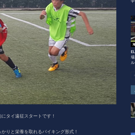
学
E
場
ル
的にタイ遠征スタートです！
っかりと栄養を取れるバイキング形式！