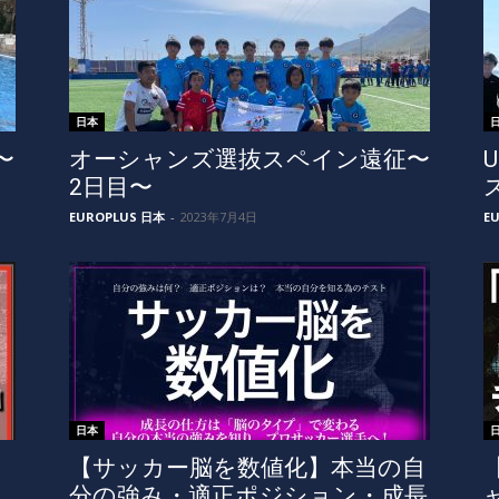
日本
〜
オーシャンズ選抜スペイン遠征〜
2日目〜
EUROPLUS 日本
-
2023年7月4日
E
日本
【サッカー脳を数値化】本当の自
分の強み・適正ポジション・成長