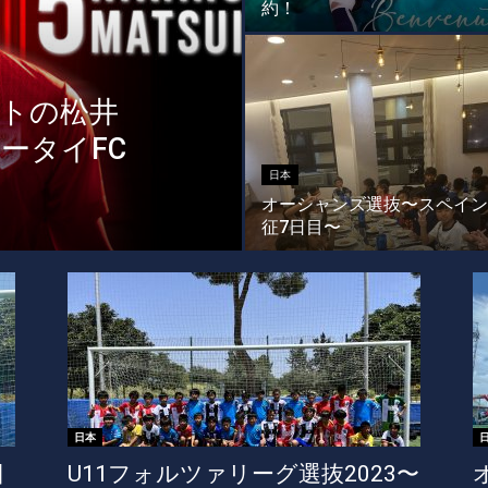
約！
ートの松井
ータイFC
日本
オーシャンズ選抜〜スペイン
征7日目〜
日本
日
U11フォルツァリーグ選抜2023〜