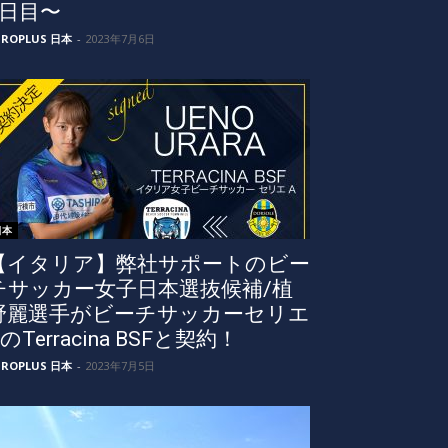
5日目〜
UROPLUS 日本
-
2023年7月6日
日本
【イタリア】弊社サポートのビー
チサッカー女子日本選抜候補/植
野麗選手がビーチサッカーセリエ
のTerracina BSFと契約！
UROPLUS 日本
-
2023年7月5日