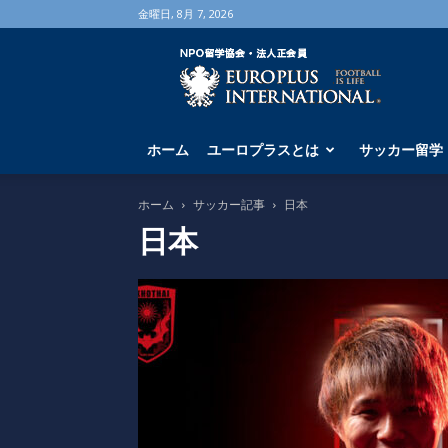
金曜日, 8月 7, 2026
海
外
サ
ッ
カ
ホーム
ユーロプラスとは
サッカー留学
ー
留
学
ホーム
サッカー記事
日本
な
日本
ら
ユ
ー
ロ
プ
ラ
ス
へ