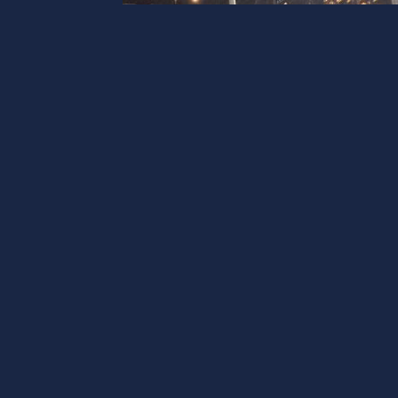
EPI トレーニングセンター
【日本】国内初！プロサッカー
在能力テスト開催！
EUROPLUS 日本
-
2022年4月6日
サッカー記事
ユーロブレイズトライアル