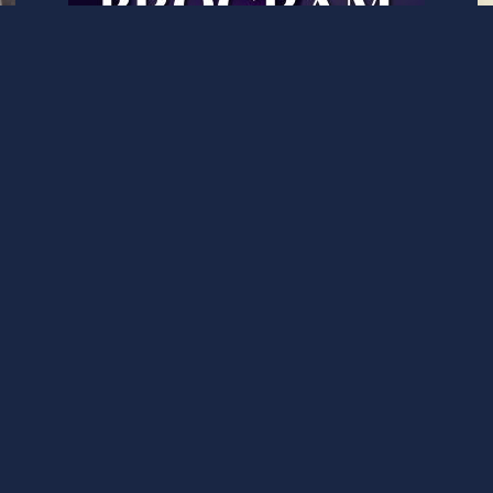
FITA
潜
【日本ミニフットボール協会】小
学生対象！サッカーIQ向上を目指
E
す『JMFエリートプログラム』
E
始動！
EUROPLUS 日本
-
2021年4月25日
サッカー記事
SC相模原プロフォーマンスフッ
2