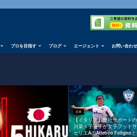
プロを目指す
ブログ
エージェント
お問い合わ
日本
【イタリア】弊社サポートの
川菜々子選手が女子フットサ
セリエAのAtletico Foligno