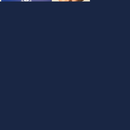
EPI トレーニングセンター
海外チャレンジトライアウト・
URO BLAZE 2020開催！
UROPLUS 日本
-
2020年11月22日
EPI トレーニングセンター
018-19シーズンEuroplus