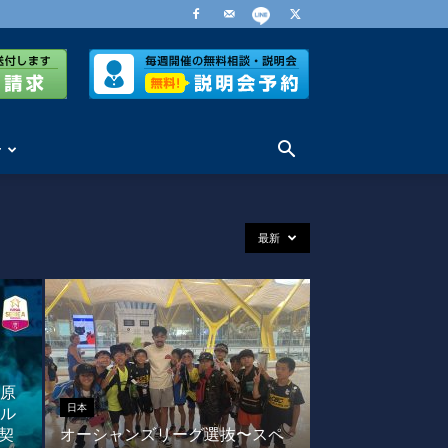
せ
最新
原
日本
ル
と契
オーシャンズリーグ選抜〜スペ