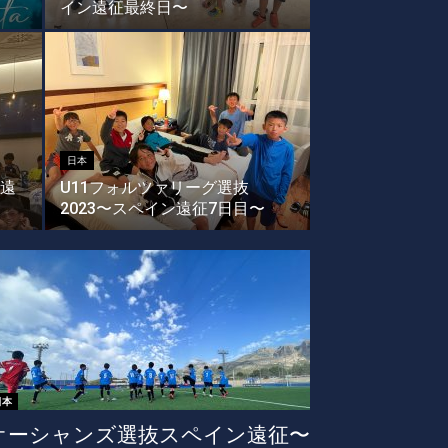
イン遠征最終日〜
日本
遠
U11フォルツァリーグ選抜
2023〜スペイン遠征7日目〜
日本
オーシャンズ選抜スペイン遠征〜