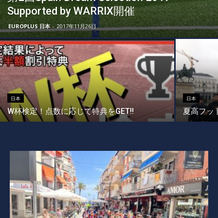
Supported by WARRIX開催
EUROPLUS 日本
-
2017年11月26日
日本
日本
W杯検定！点数に応じて特典をGET!!
夏高フッ