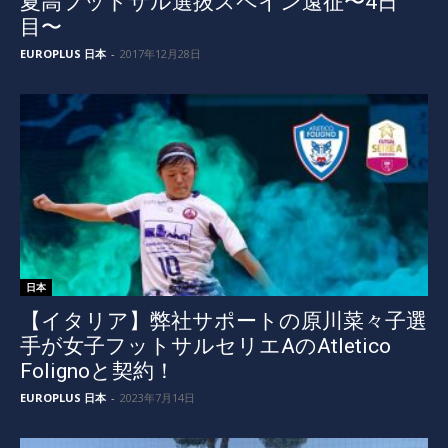
夏高フットサル選抜スペイン遠征〜4日
目〜
EUROPLUS 日本
-
2017年12月28日
日本
【イタリア】弊社サポートの原川菜々子選
手が女子フットサルセリエAのAtletico
Folignoと契約！
EUROPLUS 日本
-
2023年7月14日