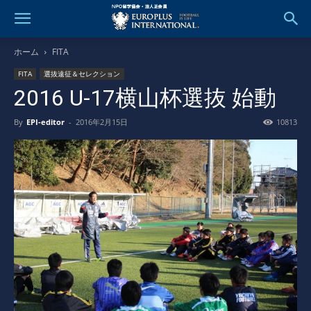
ホーム
FITA
FITA
選抜遠征＆セレクション
2016 U-17横山杯選抜 始動
By
EPI-editor
-
2016年2月15日
10813