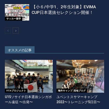
【小６/中学1、2年生対象】EVIMA
CUP日本選抜セレクション開催！
サッカー留学
オススメの記事
FITAプロジェクト
海外キャンプ_現地ブログ
U15ソサイチ日本選抜シンガポ
ユベントスサマーキャンプ
ール遠征 〜出発〜
2022〜トレーニング5日目〜