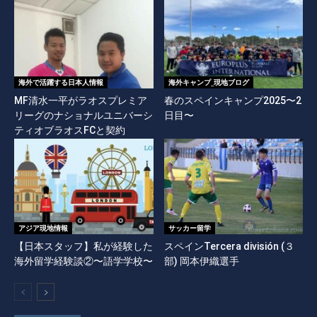
海外で活躍する日本人情報
海外キャンプ_現地ブログ
MF清水一平がラオスプレミア
春のスペインキャンプ2025〜2
リーグのナショナルユニバーシ
日目〜
ティオブラオスFCと契約
アジア現地情報
サッカー留学
【日本スタッフ】私が経験した
スペインTercera división (３
海外留学経験談②〜語学学校〜
部) 岡本伊織選手