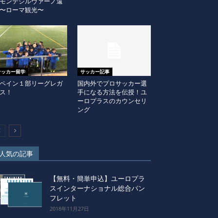
モンテシルヴァーノ遠
〜ローマ観光〜
サッカー留学
サッカー記事
ペイン１部リーグレガ
国内外でプロサッカー選
ス！
手になる方法を伝授！ユ
ーロプラスのカウンセリ
ング
人気の記事
【無料・簡単申込】ユーロプラ
スインターナショナル総合パン
フレット
2018年11月27日