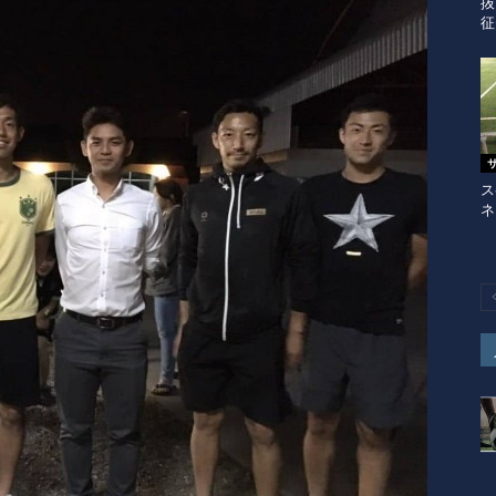
抜
征
ス
ネ