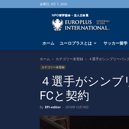
金曜日, 8月 7, 2026
海
外
サ
ッ
カ
ホーム
ユーロプラスとは
サッカー留学
ー
留
学
ホーム
カテゴリー未登録
４選手がシンブリーバング
な
カテゴリー未登録
ら
ユ
４選手がシンブ
ー
ロ
FCと契約
プ
ラ
ス
By
EPI-editor
-
2016年12月18日
へ