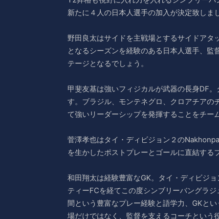
新たに４人の日本人選手の加入が決定致しま
野田良太はサイドを主戦場とするサイドアタ
となるシーズンを経験のある日本人選手、監
テージとなるでしょう。
甲斐友基は強いフィジカルが武器の長身DF。クロ
す。ブラジル、モンテネグロ、クロアチアの
て強いリーダーシップを発揮することをチー
菅澤孝也はタイ・ディビジョン２のNakhonp
を生かしたポストプレーとゴールに直結する
和田翔太は経験豊富なGK。タイ・ディビジョ
ティーFCを経てこの度シンブリーバングラジ
間という豊富なプレー経験と語学力、GKと
場だけではなく、監督を支えるコーチという