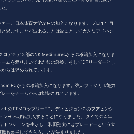
した。
ッカー。日本体育大学からの加入になります。プロ１年目
督と過ごすことが出来ることは彼にとって大きなアドバン
アチア３部のNK Medimurecからの移籍加入になりま
チームを渡り歩いて来た彼の経験、そしてDFリーダーとし
ムからは求められています。
anom FCからの移籍加入になります。強いフィジカル能力
プレーをチームからは期待されています。
ン１のTTMロッブリーFC、ディビジョン２のフアヒンシ
ュンFCへ移籍加入することになりました。タイでの４年
いうポジションを生かし、和田翔太にはプレーヤーという立
役職も兼任してもらうことが決まりました。