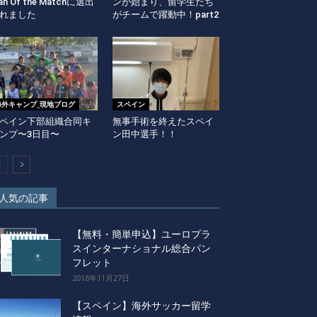
an Of the Matchに選出
ンが始まり、留学生たち
れました
がチームで躍動中！part2
海外キャンプ_現地ブログ
スペイン
ペイン下部組織合同キ
無事手術を終えたスペイ
ンプ〜3日目〜
ン田中選手！！
人気の記事
【無料・簡単申込】ユーロプラ
スインターナショナル総合パン
フレット
2018年11月27日
【スペイン】海外サッカー留学