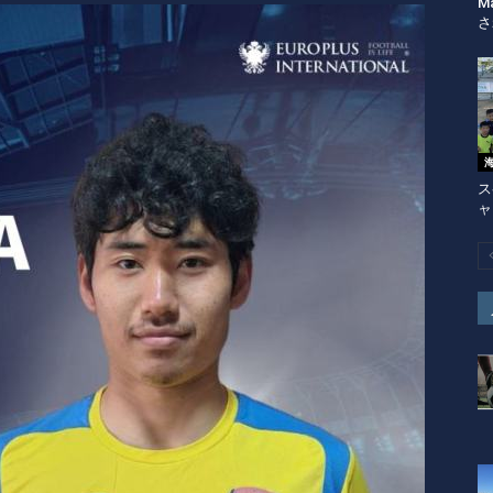
M
さ
ス
ャ