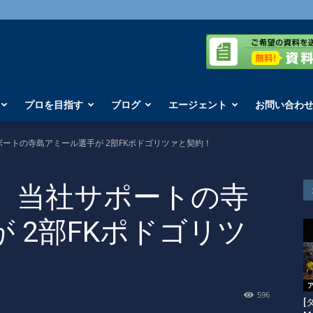
プロを目指す
ブログ
エージェント
お問い合わ
ートの寺島アミール選手が 2部FKポドゴリツァと契約！
】当社サポートの寺
 2部FKポドゴリツ
596
[