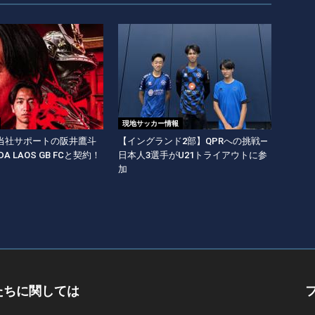
現地サッカー情報
当社サポートの阪井鷹斗
【イングランド2部】QPRへの挑戦―
A LAOS GB FCと契約！
日本人3選手がU21トライアウトに参
加
たちに関しては