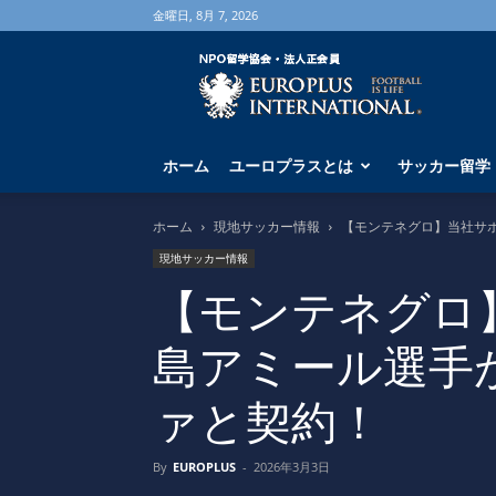
金曜日, 8月 7, 2026
海
外
サ
ッ
カ
ホーム
ユーロプラスとは
サッカー留学
ー
留
学
ホーム
現地サッカー情報
【モンテネグロ】当社サポ
な
現地サッカー情報
ら
ユ
【モンテネグロ
ー
ロ
島アミール選手が
プ
ラ
ァと契約！
ス
へ
By
EUROPLUS
-
2026年3月3日