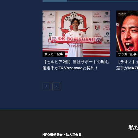
サッカー記事
サッカー記事
【セルビア2部】当社サポートの堀毛
【ラオス】
優選手がFK Vozdovacと契約！
選手がMAZD
私