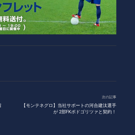
次の記事
留
【モンテネグロ】当社サポートの河合建汰選手
が 2部FKポドゴリツァと契約！