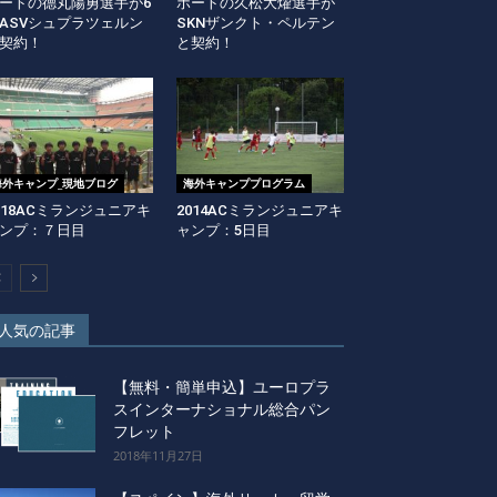
ートの德丸陽勇選手が6
ポートの久松大燿選手が
ASVシュプラツェルン
SKNザンクト・ペルテン
契約！
と契約！
海外キャンプ_現地ブログ
海外キャンププログラム
018ACミランジュニアキ
2014ACミランジュニアキ
ンプ：７日目
ャンプ：5日目
人気の記事
【無料・簡単申込】ユーロプラ
スインターナショナル総合パン
フレット
2018年11月27日