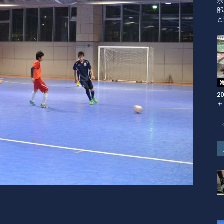
ポ
部
と
2
ャ