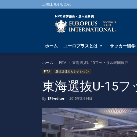
土曜日, 8月 8, 2026
海
外
サ
ッ
カ
ホーム
ユーロプラスとは
サッカー留学
ー
留
学
ホーム
FITA
東海選抜U-15フットサル韓国遠征
な
FITA
選抜遠征＆セレクション
ら
ユ
東海選抜U-15
ー
ロ
By
EPI-editor
-
2015年3月14日
プ
ラ
ス
へ