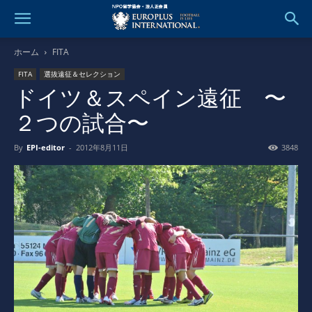
ホーム
FITA
FITA
選抜遠征＆セレクション
ドイツ＆スペイン遠征 〜
２つの試合〜
By
EPI-editor
-
2012年8月11日
3848