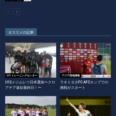
オススメの記事
EPI トレーニングセンター
アジア現地情報
U12メジムレツ日本選抜〜クロ
ラオトヨタFC AFCカップでの
アチア遠征最終日！〜
挑戦がスタート