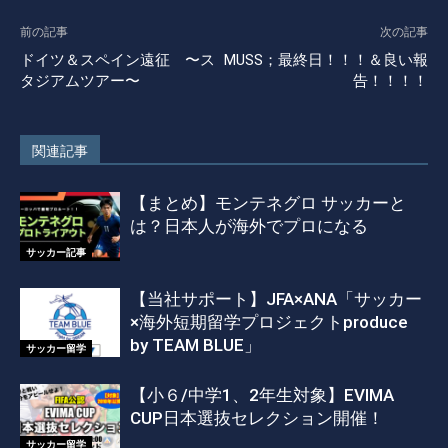
前の記事
次の記事
ドイツ＆スペイン遠征 〜ス
MUSS；最終日！！！＆良い報
タジアムツアー〜
告！！！！
関連記事
【まとめ】モンテネグロ サッカーと
は？日本人が海外でプロになる
サッカー記事
【当社サポート】JFA×ANA「サッカー
×海外短期留学プロジェクトproduce
by TEAM BLUE」
サッカー留学
【小６/中学1、2年生対象】EVIMA
CUP日本選抜セレクション開催！
サッカー留学