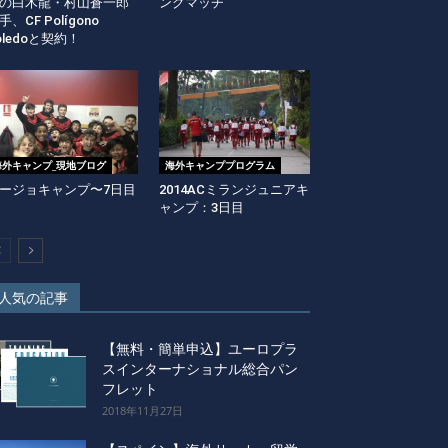
の白木龍・村山蒼一郎
ングマッチ
手、CF Polígono
oledoと契約！
海外キャンプ_現地ブログ
海外キャンププログラム
ージョキャンプ〜7日目
2014ACミランジュニアキ
ャンプ：3日目
人気の記事
【無料・簡単申込】ユーロプラ
スインターナショナル総合パン
フレット
2018年11月27日