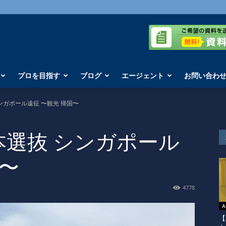
プロを目指す
ブログ
エージェント
お問い合わ
ンガポール遠征 〜観光 帰国〜
本選抜 シンガポール
国〜
4778
A
【