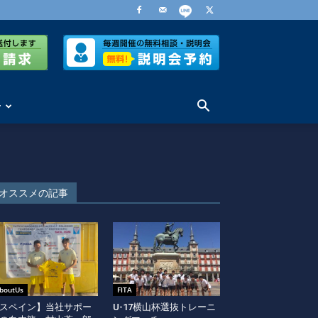
せ
オススメの記事
boutUs
FITA
スペイン】当社サポー
U-17横山杯選抜トレーニ