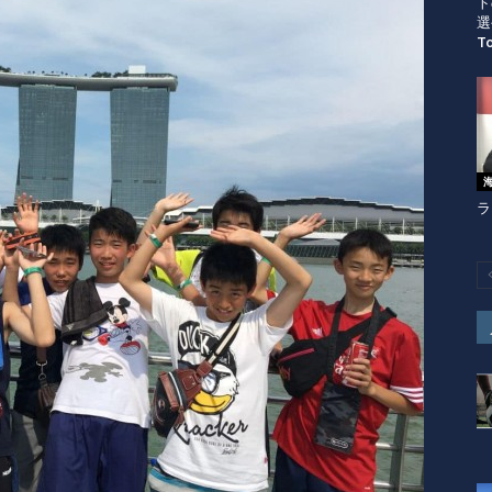
ト
選
T
ラ