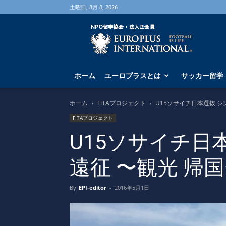
土曜日, 8月 8, 2026
海
外
サ
ッ
カ
ホーム
ユーロプラスとは
サッカー留学
ー
留
学
ホーム
FITAプロジェクト
U15ソサイチ日本選抜 シ
な
FITAプロジェクト
ら
ユ
U15ソサイチ日
ー
ロ
遠征 〜観光 帰
プ
ラ
ス
By
EPI-editor
-
2016年5月1日
へ