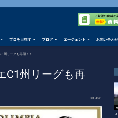
プロを目指す
ブログ
エージェント
お問い合わ
C1州リーグも再開！！
エC1州リーグも再
4841
F
ス