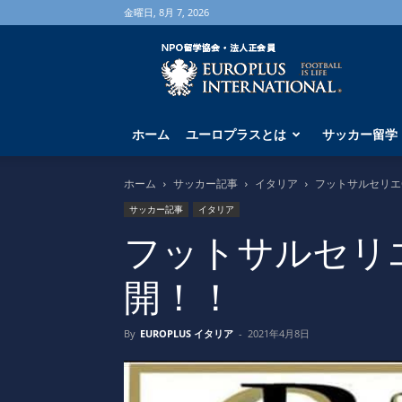
金曜日, 8月 7, 2026
海
外
サ
ッ
カ
ホーム
ユーロプラスとは
サッカー留学
ー
留
学
ホーム
サッカー記事
イタリア
フットサルセリエ
な
サッカー記事
イタリア
ら
ユ
フットサルセリ
ー
ロ
開！！
プ
ラ
ス
By
EUROPLUS イタリア
-
2021年4月8日
へ