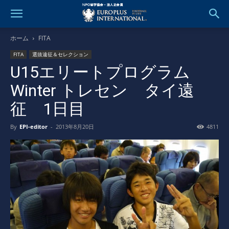
ホーム
FITA
FITA
選抜遠征＆セレクション
U15エリートプログラム
Winter トレセン タイ遠
征 1日目
By
EPI-editor
-
2013年8月20日
4811