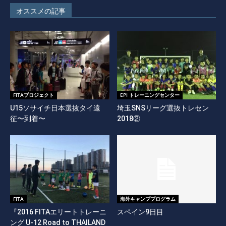
オススメの記事
FITAプロジェクト
EPI トレーニングセンター
U15ソサイチ日本選抜タイ遠
埼玉SNSリーグ選抜トレセン
征〜到着〜
2018②
FITA
海外キャンププログラム
『2016 FITAエリートトレーニ
スペイン9日目
ング U-12 Road to THAILAND