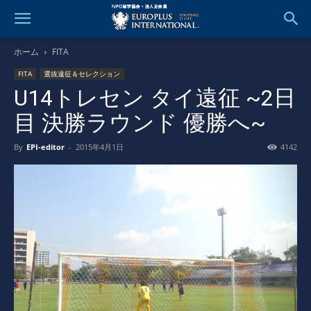
ホーム
FITA
FITA
選抜遠征＆セレクション
U14トレセン タイ遠征 ~2日
目 決勝ラウンド 優勝へ~
By
EPI-editor
-
2015年4月1日
4142