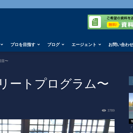
プロを目指す
ブログ
エージェント
お問い合わ
日目〜
 エリートプログラム〜
3789
「