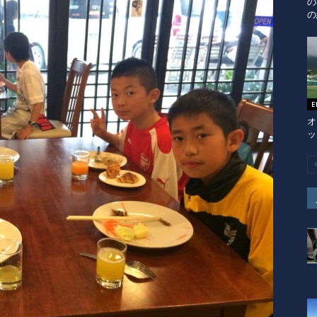
の
の
オ
ッ