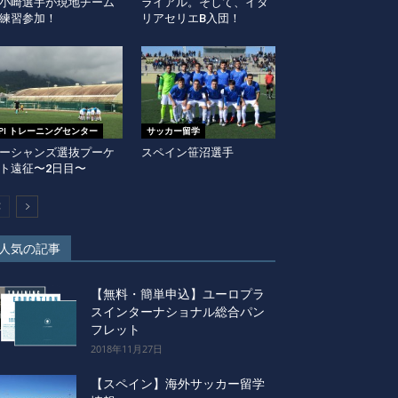
小崎選手が現地チーム
ライアル。そして、イタ
練習参加！
リアセリエB入団！
EPI トレーニングセンター
サッカー留学
ーシャンズ選抜プーケ
スペイン笹沼選手
ト遠征〜2日目〜
人気の記事
【無料・簡単申込】ユーロプラ
スインターナショナル総合パン
フレット
2018年11月27日
【スペイン】海外サッカー留学