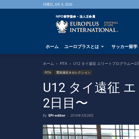
日曜日, 8月 9, 2026
海
外
サ
ッ
カ
ホーム
ユーロプラスとは
サッカー留学
ー
留
学
ホーム
FITA
U12 タイ遠征 エリートプログラム〜2
な
FITA
選抜遠征＆セレクション
ら
ユ
U12 タイ遠征
ー
ロ
2日目〜
プ
ラ
ス
By
EPI-editor
-
2016年3月28日
へ