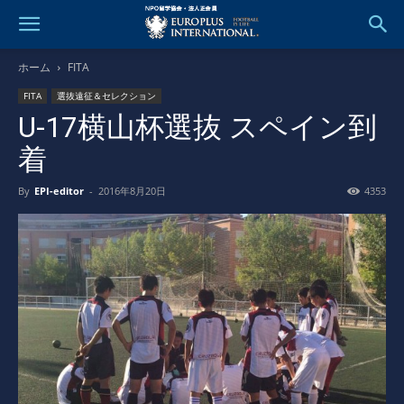
ホーム
FITA
FITA
選抜遠征＆セレクション
U-17横山杯選抜 スペイン到
着
By
EPI-editor
-
2016年8月20日
4353