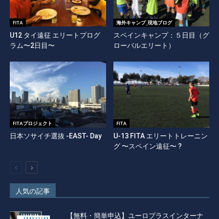
FITA
海外キャンプ_現地ブログ
U12 タイ遠征 エリートプログ
スペインキャンプ：５日目（グ
ラム〜2日目〜
ローバルエリート）
FITAプロジェクト
FITA
日本ソサイチ選抜 -EAST- Day
U-13 FITA エリートトレーニン
グ 〜スペイン遠征〜 ?
人気の記事
【無料・簡単申込】ユーロプラスインターナ