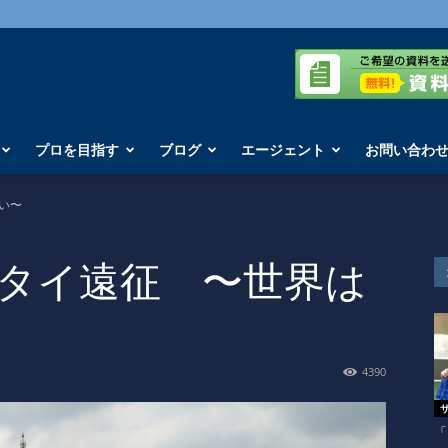
プロを目指す
ブログ
エージェント
お問い合わ
狭い〜
サルタイ遠征 〜世界は
4390
「