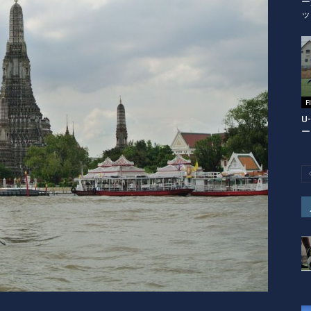
ー
ッ
U
ー