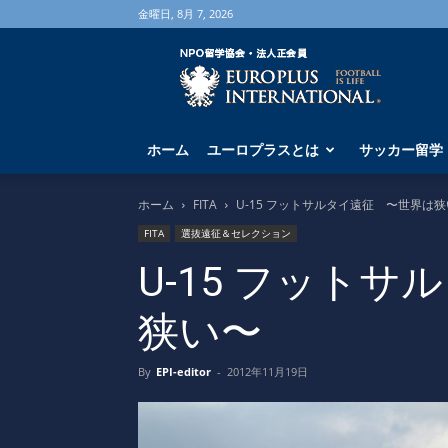
金曜日, 8月 7, 2026
海
外
サ
ッ
カ
ホーム
ユーロプラスとは
サッカー留学
ー
留
学
ホーム
FITA
U-15 フットサルタイ遠征 〜世界は
な
FITA
選抜遠征＆セレクション
ら
ユ
U-15 フット
ー
ロ
狭い〜
プ
ラ
ス
By
EPI-editor
-
2012年11月19日
へ