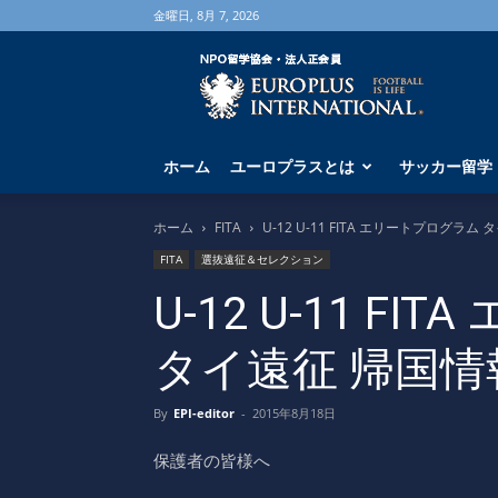
金曜日, 8月 7, 2026
海
外
サ
ッ
カ
ホーム
ユーロプラスとは
サッカー留学
ー
留
学
ホーム
FITA
U-12 U-11 FITA エリートプログラム
な
FITA
選抜遠征＆セレクション
ら
ユ
U-12 U-11 F
ー
ロ
タイ遠征 帰国情
プ
ラ
ス
By
EPI-editor
-
2015年8月18日
へ
保護者の皆様へ