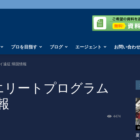
プロを目指す
ブログ
エージェント
お問い合わ
 タイ遠征 帰国情報
ITA エリートプログラム
報
4474
夏