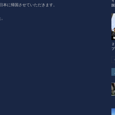
イ
に日本に帰国させていただきます。
国
た。
２
プ