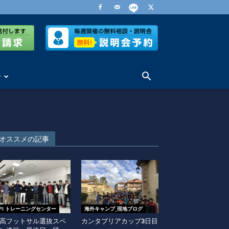
せ
オススメの記事
EPI トレーニングセンター
海外キャンプ_現地ブログ
高フットサル選抜スペ
カンタブリアカップ3日目