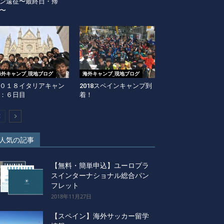
ン遠征〜最終日・帰
〜
海外キャンプ_現地ブログ
海外キャンプ_現地ブログ
０１８イタリアキャン
2018スペインキャンプ到
：６日目
着！
人気の記事
【無料・簡単申込】ユーロプラ
スインターナショナル総合パン
フレット
2018年11月27日
【スペイン】海外サッカー留学