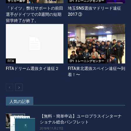
サッカー留学
EPI トレーニングセンター
「ドイツ」弊社サポートの前田
埼玉SNS選抜マドリード遠征
選手がドイツでの3週間の短期
2017 ③
留学終了が終了。
FITA
EPI トレーニングセンター
FITAドリーム選抜タイ遠征２
FITA東北選抜スペイン遠征〜到
着！〜
人気の記事
【無料・簡単申込】ユーロプラスインターナ
ショナル総合パンフレット
2018年11月27日