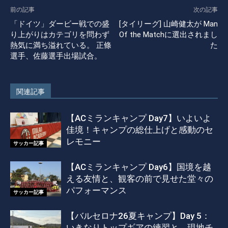
前の記事
次の記事
「ドイツ」ダービー戦での盛
[タイリーグ] 山崎健太が Man
り上がりはカテゴリを問わず
Of the Matchに選出されまし
熱気に満ち溢れている。 正條
た
選手、佐藤選手出場試合。
関連記事
【ACミランキャンプ Day7】いよいよ
佳境！キャンプの総仕上げと感動のセ
レモニー
サッカー記事
【ACミランキャンプ Day6】国境を越
える友情と、観客の前で見せた堂々の
パフォーマンス
サッカー記事
【バルセロナ26夏キャンプ】Day 5：
いきなりトップギアの練習と、現地チ