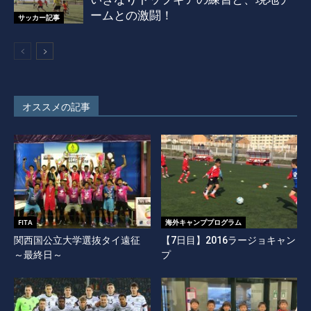
ームとの激闘！
サッカー記事
オススメの記事
FITA
海外キャンププログラム
関西国公立大学選抜タイ遠征
【7日目】2016ラージョキャン
～最終日～
プ