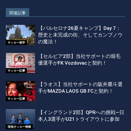
関連記事
【バルセロナ26夏キャンプ】Day 7：
歴史と未完成の街、そしてカンプノウ
の魔法！
サッカー留学
【セルビア2部】当社サポートの堀毛
優選手がFK Vozdovacと契約！
サッカー記事
【ラオス】当社サポートの阪井鷹斗選
手がMAZDA LAOS GB FCと契約！
サッカー記事
【イングランド2部】QPRへの挑戦―日
本人3選手がU21トライアウトに参加
現地サッカー情報