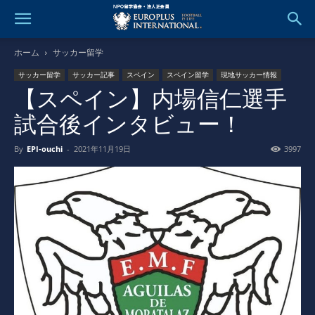
ホーム
サッカー留学
サッカー留学
サッカー記事
スペイン
スペイン留学
現地サッカー情報
【スペイン】内場信仁選手
試合後インタビュー！
By
EPI-ouchi
-
2021年11月19日
3997