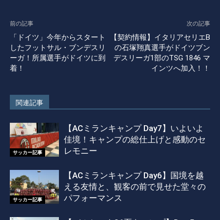
前の記事
次の記事
「ドイツ」今年からスタート
【契約情報】イタリアセリエB
したフットサル・ブンデスリ
の石塚翔真選手がドイツブン
ーガ！所属選手がドイツに到
デスリーガ1部のTSG 1846 マ
着！
インツへ加入！！
関連記事
【ACミランキャンプ Day7】いよいよ
佳境！キャンプの総仕上げと感動のセ
レモニー
サッカー記事
【ACミランキャンプ Day6】国境を越
える友情と、観客の前で見せた堂々の
パフォーマンス
サッカー記事