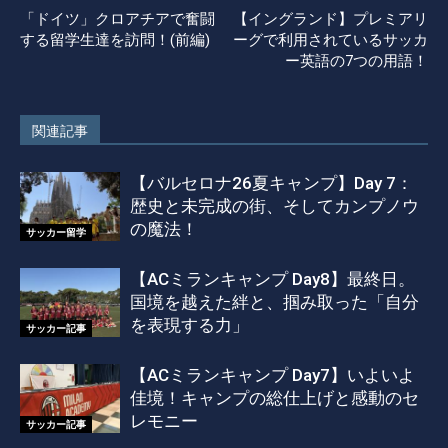
「ドイツ」クロアチアで奮闘
【イングランド】プレミアリ
する留学生達を訪問！(前編)
ーグで利用されているサッカ
ー英語の7つの用語！
関連記事
【バルセロナ26夏キャンプ】Day 7：
歴史と未完成の街、そしてカンプノウ
の魔法！
サッカー留学
【ACミランキャンプ Day8】最終日。
国境を越えた絆と、掴み取った「自分
を表現する力」
サッカー記事
【ACミランキャンプ Day7】いよいよ
佳境！キャンプの総仕上げと感動のセ
レモニー
サッカー記事