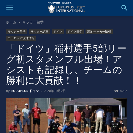
ホーム
サッカー留学
サッカー留学
サッカー記事
ドイツ
ドイツ留学
現地サッカー情報
ヨーロッパ現地情報
「ドイツ」稲村選手5部リー
グ初スタメンフル出場！ア
シストも記録し、チームの
勝利に大貢献！！
By
EUROPLUS ドイツ
-
2020年10月2日
4202