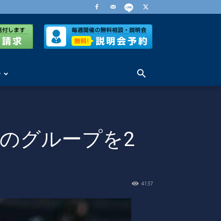
せ
死のグループを2
4137