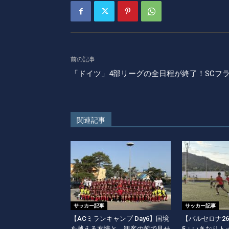
前の記事
「ドイツ」4部リーグの全日程が終了！SCフ
関連記事
サッカー記事
サッカー記事
【ACミランキャンプ Day6】国境
【バルセロナ26
を越える友情と、観客の前で見せ
5：いきなりト