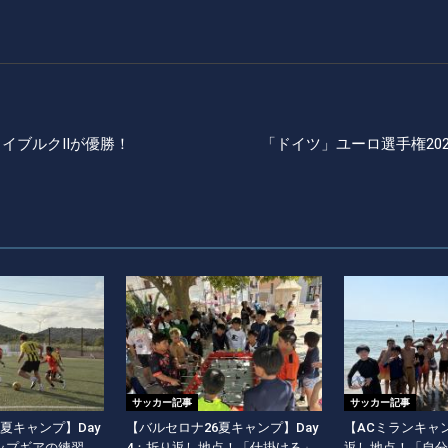
ライブルクⅡが優勝！
「ドイツ」ユーロ選手権20
サッカー記事
サッカー記事
夏キャンプ】Day
【バルセロナ26夏キャンプ】Day
【ACミランキャン
ップギアの練習
4：折り返し地点！「仕掛ける」
返し地点！「自分