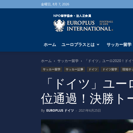
金曜日, 8月 7, 2026
海
外
サ
ッ
カ
ホーム
ユーロプラスとは
サッカー留学
ー
留
学
ホーム
サッカー留学
「ドイツ」ユーロ2020！ド
な
サッカー留学
サッカー記事
ドイツ
ドイツ留学
現地サ
ら
ユ
「ドイツ」ユーロ
ー
ロ
位通過！決勝ト
プ
ラ
ス
By
EUROPLUS ドイツ
-
2021年6月25日
へ