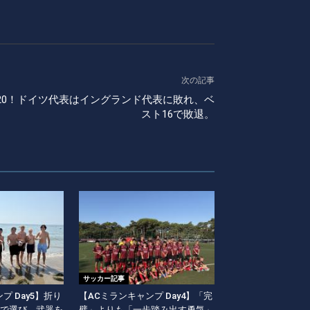
次の記事
20！ドイツ代表はイングランド代表に敗れ、ベ
スト16で敗退。
サッカー記事
プ Day5】折り
【ACミランキャンプ Day4】「完
で選び、武器を
璧」よりも「一歩踏み出す勇気」