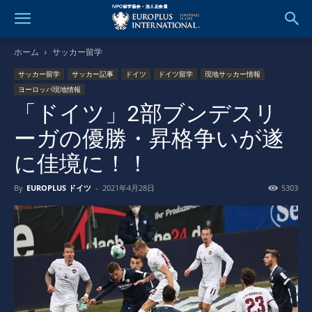
ホーム
サッカー留学
サッカー留学
サッカー記事
ドイツ
ドイツ留学
現地サッカー情報
ヨーロッパ現地情報
「ドイツ」2部ブンデスリ
ーガの優勝・昇格争いが遂
に佳境に！！
By
EUROPLUS ドイツ
-
2021年4月28日
5303