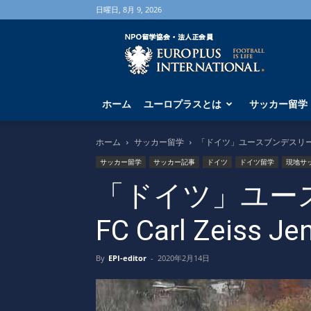
日曜日, 8月 9, 2026
海
外
サ
ッ
カ
ホーム
ユーロプラスとは
サッカー留学
ー
留
学
ホーム
サッカー留学
「ドイツ」ユースブンデスリーガから
な
サッカー留学
サッカー記事
ドイツ
ドイツ留学
現地サ
ら
ユ
「ドイツ」ユー
ー
ロ
FC Carl Zeiss 
プ
ラ
ス
By
EPI-editor
-
2020年2月14日
へ