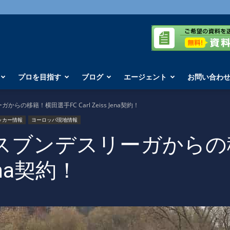
プロを目指す
ブログ
エージェント
お問い合わ
の移籍！横田選手FC Carl Zeiss Jena契約！
ッカー情報
ヨーロッパ現地情報
スブンデスリーガからの
Jena契約！