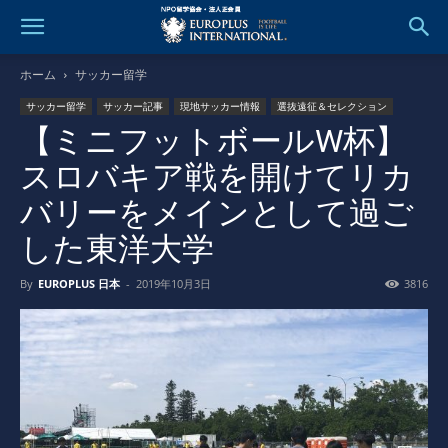
ホーム
サッカー留学
サッカー留学
サッカー記事
現地サッカー情報
選抜遠征＆セレクション
【ミニフットボールW杯】
スロバキア戦を開けてリカ
バリーをメインとして過ご
した東洋大学
By
EUROPLUS 日本
-
2019年10月3日
3816