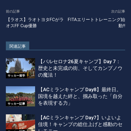
前の記事
次の記事
【ラオス】ラオトヨタFCがラ
FITAエリートトレーニング始
オスFF Cup優勝
動!!
関連記事
【バルセロナ26夏キャンプ】Day 7：
歴史と未完成の街、そしてカンプノウ
の魔法！
サッカー留学
【ACミランキャンプ Day8】最終日。
国境を越えた絆と、掴み取った「自分
を表現する力」
サッカー記事
【ACミランキャンプ Day7】いよいよ
佳境！キャンプの総仕上げと感動のセ
レモニー