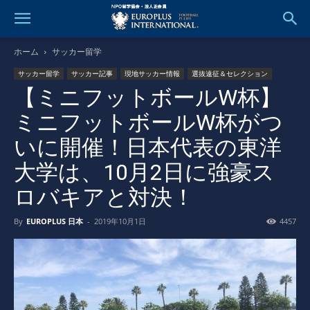
ホーム
サッカー留学
サッカー留学
サッカー記事
現地サッカー情報
選抜遠征＆セレクション
【ミニフットボールW杯】
ミニフットボールW杯がつ
いに開催！日本代表の東洋
大学は、10月2日に強豪ス
ロバキアと対決！
By
EUROPLUS 日本
-
2019年10月1日
4457