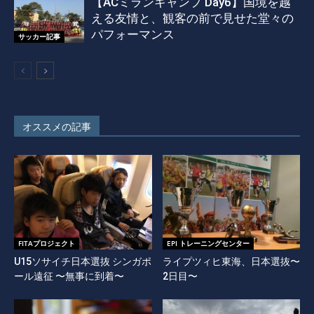
【ACミランキャンプ Day6】国境を越
える友情と、観客の前で見せた堂々の
パフォーマンス
サッカー記事
オススメの記事
FITAプロジェクト
EPI トレーニングセンター
U15ソサイチ日本選抜 シンガポ
ライプツィヒ東海、日本選抜〜
ール遠征 〜無事に到着〜
2日目〜