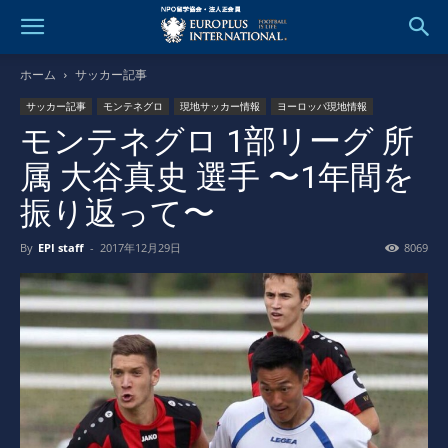
ホーム
サッカー記事
サッカー記事
モンテネグロ
現地サッカー情報
ヨーロッパ現地情報
モンテネグロ 1部リーグ 所
属 大谷真史 選手 〜1年間を
振り返って〜
By
EPI staff
-
2017年12月29日
8069